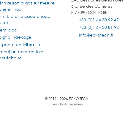
rin ressort à gaz sur mesure
6 allée des Carrières
ier et inox
F-77090 COLLEGIEN
oint U profilé caoutchouc
+33 (0)1 64 30 92 47
ulbe
+33 (0)1 64 30 81 92
lent bloc
info@eckotech.fr
oigt d'indexage
spente antivibratile
otection bord de tôle
aoutchouc
© 2012 - 2026 ECKO TECH
Tous droits réservés