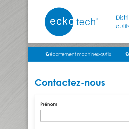
Dist
outil
Département machines-outils
D
Contactez-nous
Prénom