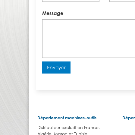
Message
Envoyer
Département machines-outils
Dépar
Distributeur exclusif en France,
Algérie, Maroc et Tunisie.