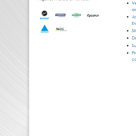
Vé
ac
J
b
Si
D
Su
Pr
c