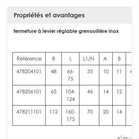
Propriétés et avantages
fermeture à levier réglable grenouillère inox
Référence
R
L
L1/N
A
B
C
478204101
48
66-
35
10
11
4.3
75
478206101
65
104-
46
14
12
6
124
478211101
112
160-
70
20
14
7
175