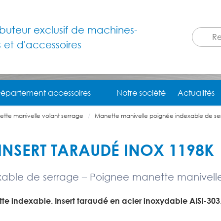
ributeur exclusif de machines-
s et d'accessoires
épartement accessoires
Notre société
Actualités
tte manivelle volant serrage
Manette manivelle poignée indexable de se
INSERT TARAUDÉ INOX 1198K
able de serrage – Poignee manette manivelle
te indexable. Insert taraudé en acier inoxydable AISI-303