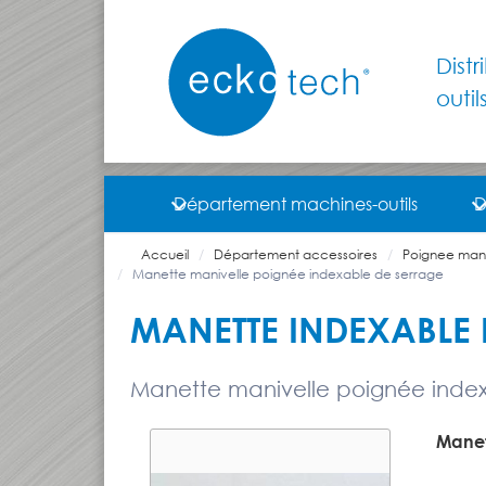
Dist
outil
Département machines-outils
D
Accueil
Département accessoires
Poignee mane
Manette manivelle poignée indexable de serrage
MANETTE INDEXABLE 
Manette manivelle poignée index
Manet