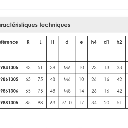
ractéristiques techniques
éférence
R
L
H
d
e
h4
d1
h2
19841305
43
51
38
M6
10
23
13
33
19861305
65
75
48
M6
10
26
16
42
19861306
65
75
48
M8
14
26
16
42
19881305
85
98
63
M10
17
34
20
51