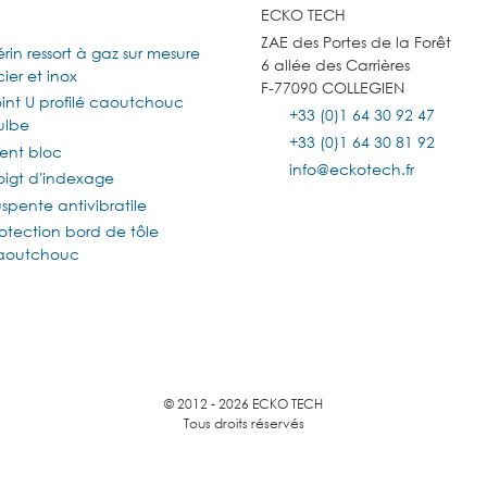
ECKO TECH
ZAE des Portes de la Forêt
rin ressort à gaz sur mesure
6 allée des Carrières
ier et inox
F-77090 COLLEGIEN
oint U profilé caoutchouc
+33 (0)1 64 30 92 47
ulbe
+33 (0)1 64 30 81 92
lent bloc
info@eckotech.fr
oigt d'indexage
spente antivibratile
otection bord de tôle
aoutchouc
© 2012 - 2026 ECKO TECH
Tous droits réservés