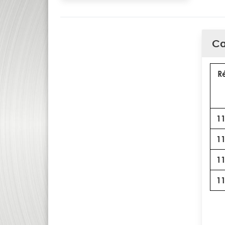
Ca
R
1
1
1
1