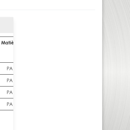
Matière
Corps
Bouton
de
manette
PA
Noir
Noir
PA
Noir
Noir
PA
Noir
Noir
PA
Noir
Noir