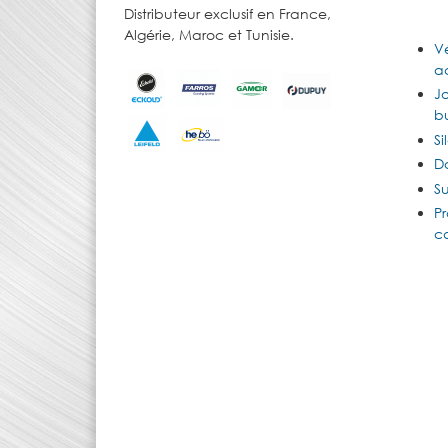
Distributeur exclusif en France,
Algérie, Maroc et Tunisie.
Vé
ac
J
b
Si
D
Su
Pr
c