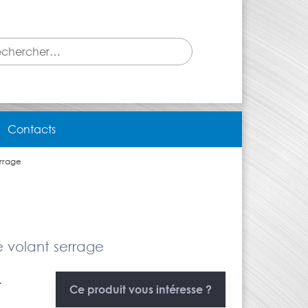
Contacts
rrage
 volant serrage
.
Ce produit vous intéresse ?