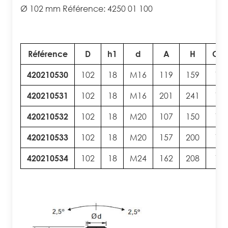
Ø 102 mm Référence: 4250 01 100
Référence
D
h1
d
A
H
Clé
420210530
102
18
M16
119
159
13
420210531
102
18
M16
201
241
13
420210532
102
18
M20
107
150
17
420210533
102
18
M20
157
200
17
420210534
102
18
M24
162
208
19