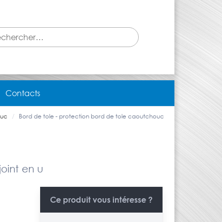
Contacts
ouc
Bord de tole - protection bord de tole caoutchouc
joint en u
Ce produit vous intéresse ?