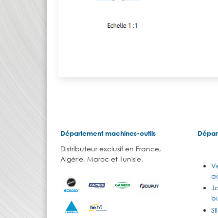
Département machines-outils
Dépar
Distributeur exclusif en France,
Algérie, Maroc et Tunisie.
Vé
ac
J
b
Si