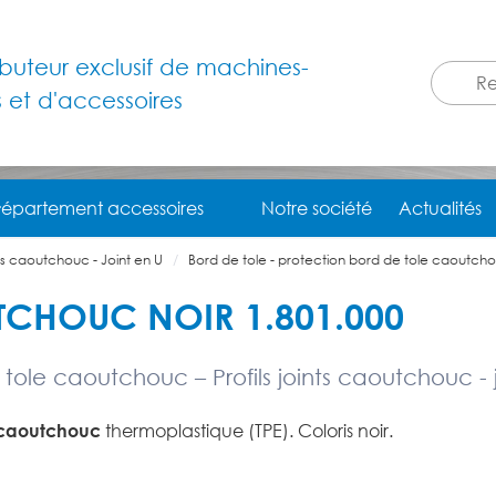
ributeur exclusif de machines-
s et d'accessoires
épartement accessoires
Notre société
Actualités
ints caoutchouc - Joint en U
Bord de tole - protection bord de tole caoutch
TCHOUC NOIR 1.801.000
tole caoutchouc – Profils joints caoutchouc - 
 caoutchouc
thermoplastique (TPE). Coloris noir.