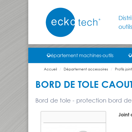
Dist
outil
Département machines-outils
D
Accueil
Département accessoires
Profils jo
BORD DE TOLE CAOU
Bord de tole - protection bord de 
Joint