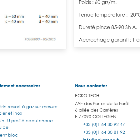
Poids : 60 grs/m.
Tenue température : -20°
Dureté pince 85-90 Sh A.
Accrochage garanti : 1 
tement accessoires
Nous contacter
ECKO TECH
ZAE des Portes de la Forêt
rin ressort à gaz sur mesure
6 allée des Carrières
ier et inox
F-77090 COLLEGIEN
oint U profilé caoutchouc
+33 (0)1 64 30 92 47
ulbe
+33 (0)1 64 30 81 92
lent bloc
info@eckotech.fr