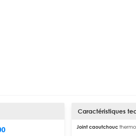
Caractéristiques te
Joint caoutchouc
thermop