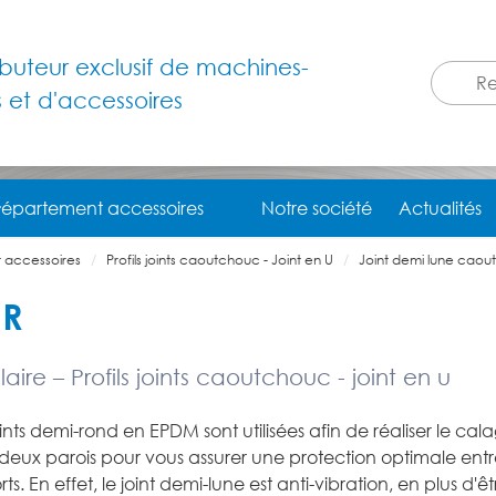
ributeur exclusif de machines-
s et d'accessoires
épartement accessoires
Notre société
Actualités
 accessoires
Profils joints caoutchouc - Joint en U
Joint demi lune caout
IR
ire – Profils joints caoutchouc - joint en u
ints demi-rond en EPDM sont utilisées afin de réaliser le cal
deux parois pour vous assurer une protection optimale entr
ts. En effet, le joint demi-lune est anti-vibration, en plus d'êt