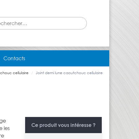
Contacts
chouc cellulaire
Joint demi lune caoutchouc cellulaire
age
Ce produit vous intéresse ?
e les
re