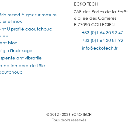
ECKO TECH
ZAE des Portes de la Forêt
rin ressort à gaz sur mesure
6 allée des Carrières
ier et inox
F-77090 COLLEGIEN
oint U profilé caoutchouc
+33 (0)1 64 30 92 47
ulbe
+33 (0)1 64 30 81 92
lent bloc
info@eckotech.fr
oigt d'indexage
spente antivibratile
otection bord de tôle
aoutchouc
© 2012 - 2026 ECKO TECH
Tous droits réservés