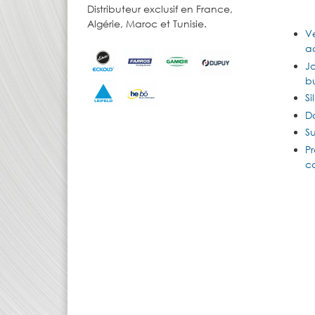
Distributeur exclusif en France,
Algérie, Maroc et Tunisie.
Vé
ac
J
b
Si
D
Su
Pr
c