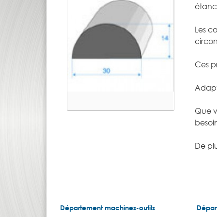
étanc
Les c
circo
Ces pr
Adapté
Que vo
besoin
De plu
Département machines-outils
Dépar