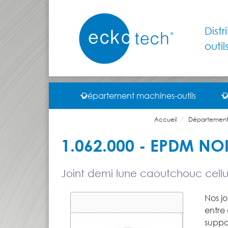
Dist
outil
Département machines-outils
D
Accueil
Département
1.062.000 - EPDM NO
Joint demi lune caoutchouc cellula
Nos jo
entre 
suppor