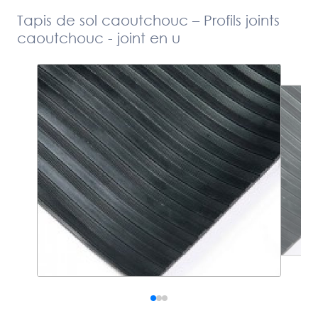
Tapis de sol caoutchouc – Profils joints
caoutchouc - joint en u