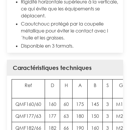
Rigidité horizontale supérieure à la verticale,
ce qui évite que les équipements se
déplacent.
Caoutchouc protégé par la coupelle
métallique pour éviter le contact avec l
´huile et les graisses.
Disponible en 3 formats.
Caractéristiques techniques
Ref
D
H
A
B
S
G
QMF160/60
160
60
175
145
3
M16
QMF177/63
177
63
180
150
3
M20
QMF182/66
182
66
190
160
3
M20