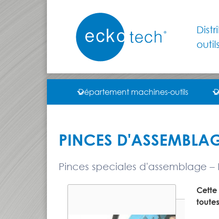
Dist
outil
Département machines-outils
D
PINCES D'ASSEMBLAG
Pinces speciales d'assemblage –
Cette
toute