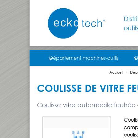
Dist
outil
Département machines-outils
D
Accueil
Dép
COULISSE DE VITRE FE
Coulisse vitre automobile feutrée –
Coulis
campin
couli