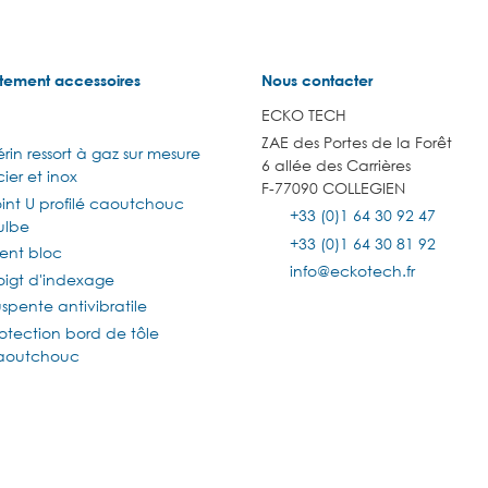
tement accessoires
Nous contacter
ECKO TECH
ZAE des Portes de la Forêt
rin ressort à gaz sur mesure
6 allée des Carrières
ier et inox
F-77090 COLLEGIEN
oint U profilé caoutchouc
+33 (0)1 64 30 92 47
ulbe
+33 (0)1 64 30 81 92
lent bloc
info@eckotech.fr
oigt d'indexage
spente antivibratile
otection bord de tôle
aoutchouc