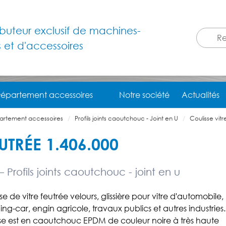
ributeur exclusif de machines-
s et d'accessoires
épartement accessoires
Notre société
Actualités
artement accessoires
Profils joints caoutchouc - Joint en U
Coulisse vit
UTRÉE 1.406.000
 Profils joints caoutchouc - joint en u
se de vitre feutrée velours, glissière pour vitre d'automobile,
g-car, engin agricole, travaux publics et autres industries.
sse est en caoutchouc EPDM de couleur noire à très haute