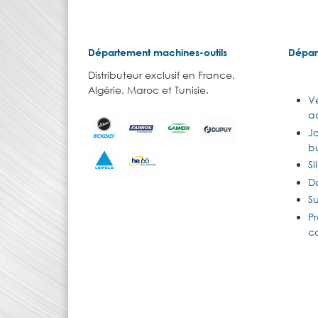
Département machines-outils
Dépar
Distributeur exclusif en France,
Algérie, Maroc et Tunisie.
Vé
ac
J
b
Si
D
Su
Pr
c