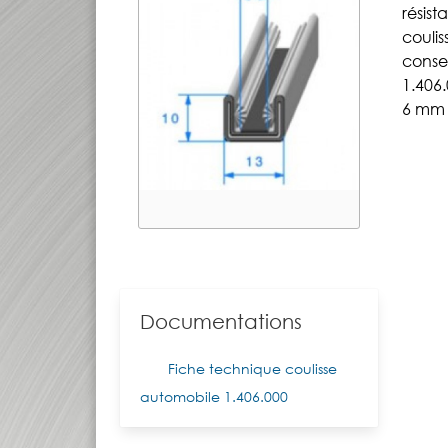
résis
couli
conse
1.406.
6 mm 
Documentations
Fiche technique coulisse
automobile 1.406.000